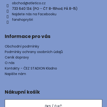
a
a
obchod
@
atletico.cz
c
t
733 640 134 (PO - ČT 8-16hod; PÁ 8-15)
í
í
Najdete nás na Facebooku
p
fanshoprytiri
r
v
k
Informace pro vás
y
v
Obchodní podmínky
ý
Podmínky ochrany osobních údajů
p
i
Ceník dopravy
s
O nás
u
Kontakty - ČEZ STADION Kladno
Napište nám
Nákupní košík
0
KS /
0 KČ