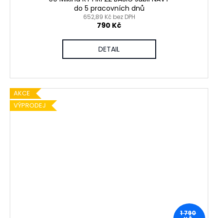
do 5 pracovních dnů
652,89 Kč bez DPH
790 Kč
DETAIL
AKCE
VÝPRODEJ
1 790