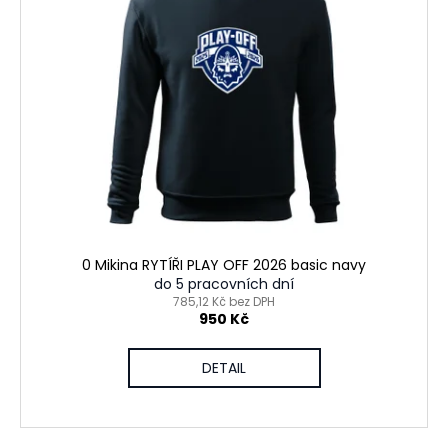
č
u
j
e
m
e
0 Mikina RYTÍŘI PLAY OFF 2026 basic navy
do 5 pracovních dní
785,12 Kč bez DPH
950 Kč
DETAIL