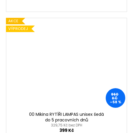
AKCE
VÝPRODEJ
960
KČ
–58 %
00 Mikina RYTÍŘI LAMPAS unisex šedá
do 5 pracovních dnů
329,75 Kč bez DPH
399 Kč