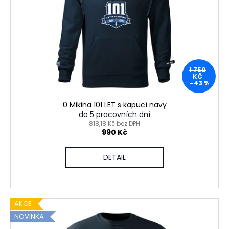
p
ů
a
r
j
o
í
d
t
u
?
1 750
k
KČ
–43 %
t
ů
0 Mikina 101 LET s kapucí navy
do 5 pracovních dní
HLEDAT
818,18 Kč bez DPH
990 Kč
DETAIL
D
o
p
o
AKCE
r
NOVINKA
u