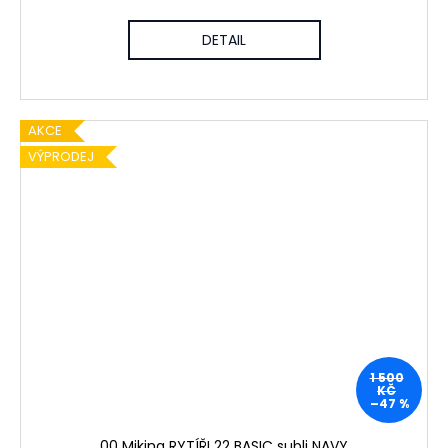
DETAIL
AKCE
VÝPRODEJ
1 500
KČ
–47 %
00 Mikina RYTÍŘI 22 BASIC subli NAVY