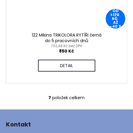
OD
1 170
KČ
AŽ
–40 %
122 Mikina TRIKOLORA RYTÍŘI černá
do 5 pracovních dnů
702,48 Kč bez DPH
850 Kč
DETAIL
7
položek celkem
O
v
Z
l
á
á
Kontakt
d
p