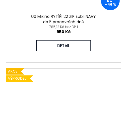
KČ
–46 %
00 Mikina RYTÍŘI 22 ZIP subli NAVY
do 5 pracovních dnů
785,12 Kč bez DPH
950 Kč
DETAIL
AKCE
VÝPRODEJ