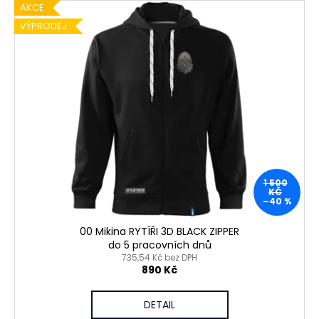
AKCE
VÝPRODEJ
1 500
KČ
–40 %
00 Mikina RYTÍŘI 3D BLACK ZIPPER
do 5 pracovních dnů
735,54 Kč bez DPH
890 Kč
DETAIL