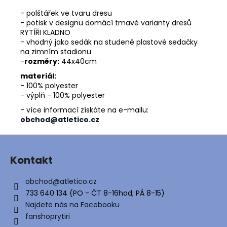
č
u
- polštářek ve tvaru dresu
j
- potisk v designu domácí tmavé varianty dresů
RYTÍŘI KLADNO
e
- vhodný jako sedák na studené plastové sedačky
m
na zimním stadionu
e
-
rozměry:
44x40cm
materiál:
- 100% polyester
- výplň - 100% polyester
- více informací získáte na e-mailu:
obchod@atletico.cz
Z
á
Kontakt
p
a
obchod
@
atletico.cz
t
733 640 134 (PO - ČT 8-16hod; PÁ 8-15)
í
Najdete nás na Facebooku
fanshoprytiri