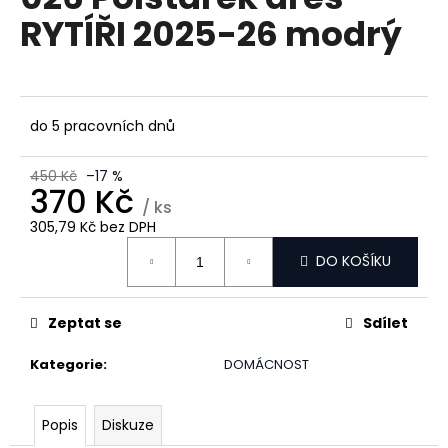
je
a
RYTÍŘI 2025-26 modrý
2,8
z
j
5
í
hvězdiček.
t
?
do 5 pracovních dnů
450 Kč
–17 %
370 Kč
/ ks
305,79 Kč bez DPH
HLEDAT
Měrná
DO KOŠÍKU
cena:
D
Zeptat se
Sdílet
o
p
Kategorie
:
DOMÁCNOST
o
r
Popis
Diskuze
u