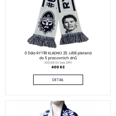
p
ů
a
r
j
o
í
d
t
u
?
k
t
ů
0 Šála RYTÍŘI KLADNO 25 JJ68 pletená
do 5 pracovních dnů
HLEDAT
330,58 Kč bez DPH
400 Kč
DETAIL
D
o
p
o
r
u