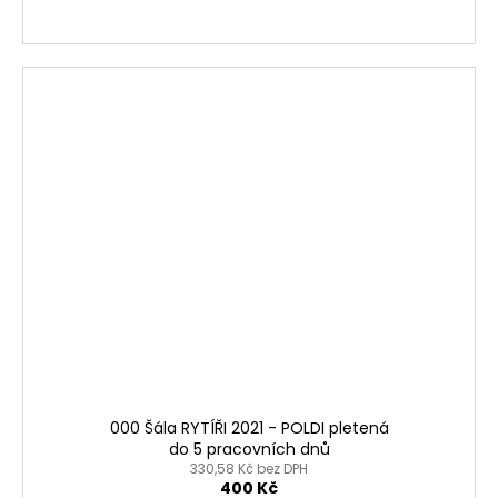
000 Šála RYTÍŘI 2021 - POLDI pletená
do 5 pracovních dnů
330,58 Kč bez DPH
400 Kč