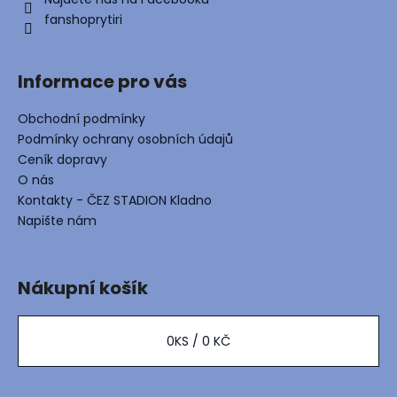
í
p
fanshoprytiri
r
v
k
Informace pro vás
y
v
Obchodní podmínky
ý
Podmínky ochrany osobních údajů
p
i
Ceník dopravy
s
O nás
u
Kontakty - ČEZ STADION Kladno
Napište nám
Nákupní košík
0
KS /
0 KČ