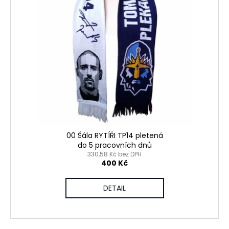
č
u
j
e
m
e
00 Šála RYTÍŘI TP14 pletená
do 5 pracovních dnů
330,58 Kč bez DPH
400 Kč
DETAIL