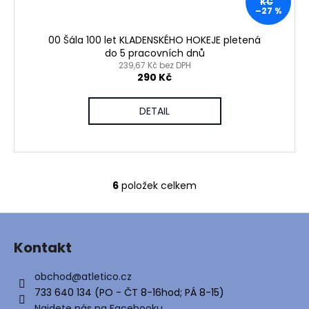
KČ
–27 %
00 Šála 100 let KLADENSKÉHO HOKEJE pletená
do 5 pracovních dnů
239,67 Kč bez DPH
290 Kč
DETAIL
6
položek celkem
O
v
Z
l
á
á
Kontakt
d
p
a
a
obchod
@
atletico.cz
c
t
733 640 134 (PO - ČT 8-16hod; PÁ 8-15)
í
Najdete nás na Facebooku