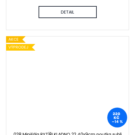
DETAIL
AKCE
VÝPRODEJ
220
KČ
–14 %
028 Minišála RYTÍŘI KLADNO 22 40x9cm poutka subli