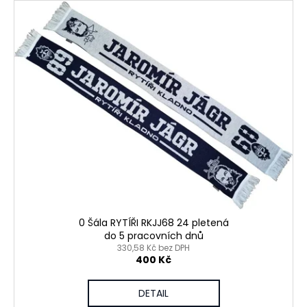
0 Šála RYTÍŘI RKJJ68 24 pletená
do 5 pracovních dnů
330,58 Kč bez DPH
400 Kč
DETAIL