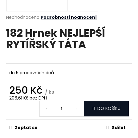
a
j
Průměrné
Neohodnoceno
Podrobnosti hodnocení
í
hodnocení
182 Hrnek NEJLEPŚÍ
produktu
t
je
?
RYTÍŘSKÝ TÁTA
0,0
z
5
hvězdiček.
HLEDAT
do 5 pracovních dnů
250 Kč
/ ks
D
206,61 Kč bez DPH
Měrná
o
DO KOŠÍKU
cena:
p
o
r
Zeptat se
Sdílet
u