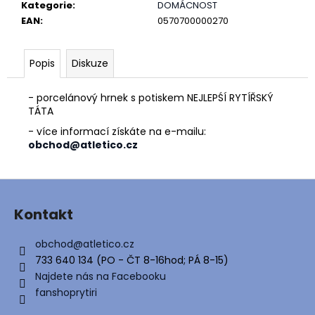
č
Kategorie
:
DOMÁCNOST
u
EAN
:
0570700000270
j
e
m
Popis
Diskuze
e
- porcelánový hrnek s potiskem NEJLEPŚÍ RYTÍŘSKÝ
TÁTA
- více informací získáte na e-mailu:
obchod@atletico.cz
Z
á
Kontakt
p
a
obchod
@
atletico.cz
t
733 640 134 (PO - ČT 8-16hod; PÁ 8-15)
í
Najdete nás na Facebooku
fanshoprytiri