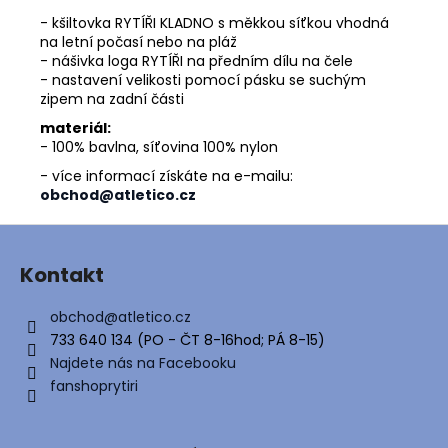
č
u
- kšiltovka RYTÍŘI KLADNO s měkkou síťkou vhodná
na letní počasí nebo na pláž
j
- nášivka loga RYTÍŘI na předním dílu na čele
e
- nastavení velikosti pomocí pásku se suchým
m
zipem na zadní části
e
materiál:
- 100% bavlna, síťovina 100% nylon
- více informací získáte na e-mailu:
obchod@atletico.cz
Z
á
Kontakt
p
a
obchod
@
atletico.cz
t
733 640 134 (PO - ČT 8-16hod; PÁ 8-15)
í
Najdete nás na Facebooku
fanshoprytiri