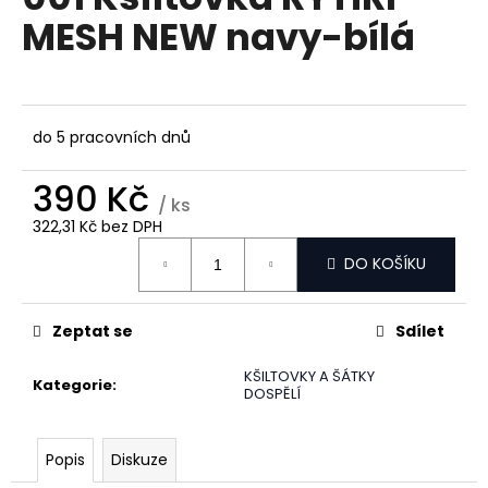
je
a
MESH NEW navy-bílá
5,0
z
j
5
í
hvězdiček.
t
?
do 5 pracovních dnů
390 Kč
/ ks
322,31 Kč bez DPH
Měrná
HLEDAT
DO KOŠÍKU
cena:
Zeptat se
Sdílet
D
o
KŠILTOVKY A ŠÁTKY
Kategorie
:
p
DOSPĚLÍ
o
r
Popis
Diskuze
u