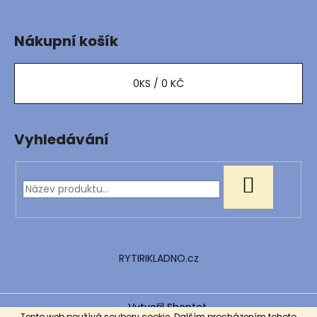
Nákupní košík
0
KS /
0 KČ
Vyhledávání
HLEDAT
RYTIRIKLADNO.cz
Vytvořil Shoptet
Tento web používá soubory cookie. Dalším procházením tohoto