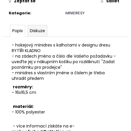
č
Zeptat se
Sdílet
u
j
Kategorie
:
MINIDRESY
e
m
Popis
Diskuze
e
- hokejový minidres s kalhotami v designu dresu
RYTÍŘI KLADNO
- na zádech jméno a číslo dle Vašeho požadavku -
uveďte jej v nákupním košíku po rozkliknutí: "Zadat
poznámku pro prodejce"
- minidres s vlastním jméne a číslem je třeba
uhradit předem
rozměry:
- 16x16,5 cm
materiál:
- 100% polyester
- více informací získáte na e-