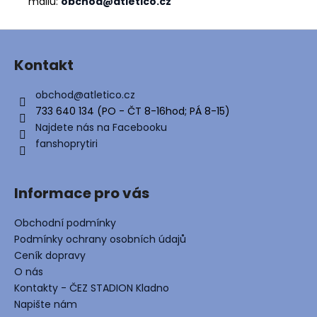
mailu:
obchod@atletico.cz
Z
á
Kontakt
p
a
obchod
@
atletico.cz
t
733 640 134 (PO - ČT 8-16hod; PÁ 8-15)
í
Najdete nás na Facebooku
fanshoprytiri
Informace pro vás
Obchodní podmínky
Podmínky ochrany osobních údajů
Ceník dopravy
O nás
Kontakty - ČEZ STADION Kladno
Napište nám