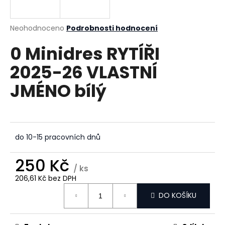
a
j
Průměrné
Neohodnoceno
Podrobnosti hodnocení
í
hodnocení
0 Minidres RYTÍŘI
produktu
t
je
?
2025-26 VLASTNÍ
0,0
z
JMÉNO bílý
5
hvězdiček.
HLEDAT
do 10-15 pracovních dnů
D
250 Kč
/ ks
o
206,61 Kč bez DPH
p
Měrná
o
DO KOŠÍKU
cena:
r
u