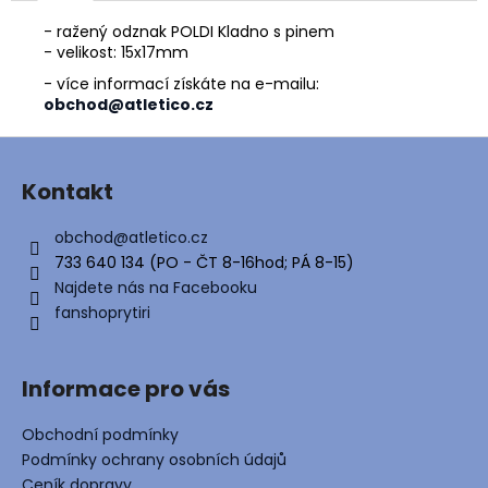
č
u
- ražený odznak POLDI Kladno s pinem
j
- velikost: 15x17mm
e
- více informací získáte na e-mailu:
m
obchod@atletico.cz
e
Z
á
Kontakt
p
a
obchod
@
atletico.cz
t
733 640 134 (PO - ČT 8-16hod; PÁ 8-15)
í
Najdete nás na Facebooku
fanshoprytiri
Informace pro vás
Obchodní podmínky
Podmínky ochrany osobních údajů
Ceník dopravy