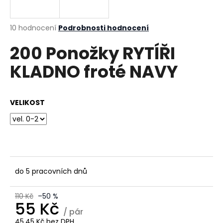
a
j
Průměrné
10 hodnocení
Podrobnosti hodnocení
í
hodnocení
200 Ponožky RYTÍŘI
produktu
t
je
?
KLADNO froté NAVY
4,0
z
5
hvězdiček.
VELIKOST
HLEDAT
D
o
do 5 pracovních dnů
p
o
110 Kč
–50 %
r
55 Kč
/ pár
u
45,45 Kč bez DPH