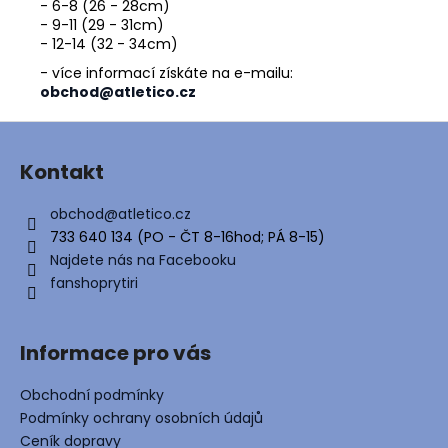
- 6-8 (26 - 28cm)
- 9-11 (29 - 31cm)
- 12-14 (32 - 34cm)
- více informací získáte na e-mailu:
obchod@atletico.cz
Z
á
Kontakt
p
a
obchod
@
atletico.cz
t
733 640 134 (PO - ČT 8-16hod; PÁ 8-15)
í
Najdete nás na Facebooku
fanshoprytiri
Informace pro vás
Obchodní podmínky
Podmínky ochrany osobních údajů
Ceník dopravy