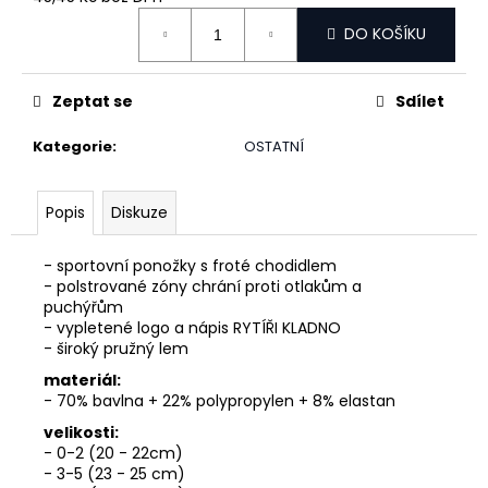
č
Měrná
u
DO KOŠÍKU
cena:
j
e
m
Zeptat se
Sdílet
e
Kategorie
:
OSTATNÍ
Popis
Diskuze
- sportovní ponožky s froté chodidlem
- polstrované zóny chrání proti otlakům a
puchýřům
- vypletené logo a nápis RYTÍŘI KLADNO
- široký pružný lem
materiál:
- 70% bavlna + 22% polypropylen + 8% elastan
velikosti:
- 0-2 (20 - 22cm)
- 3-5 (23 - 25 cm)